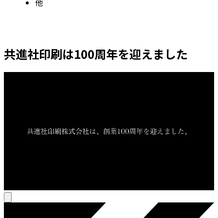
他
共進社印刷は100周年を迎えました
Loaded
:
Unmute
9.29%